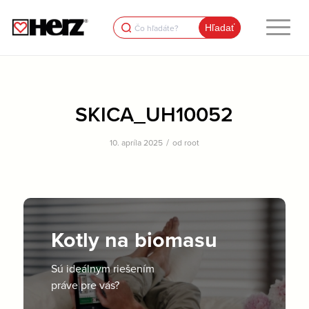
Search
for:
SKICA_UH10052
/
10. apríla 2025
od
root
Kotly na biomasu
Sú ideálnym riešením
práve pre vás?