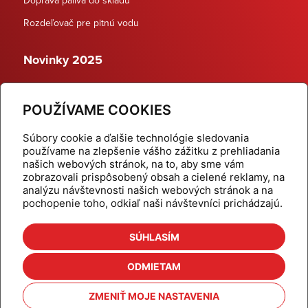
Rozdeľovač pre pitnú vodu
Novinky 2025
Schodiskové rozdeľovače
POUŽÍVAME COOKIES
Dynamické termostatické ventily
Súbory cookie a ďalšie technológie sledovania
používame na zlepšenie vášho zážitku z prehliadania
našich webových stránok, na to, aby sme vám
zobrazovali prispôsobený obsah a cielené reklamy, na
Domov
Produkty
analýzu návštevnosti našich webových stránok a na
pochopenie toho, odkiaľ naši návštevníci prichádzajú.
Aktuality
Odber šikovné tipy
Kalkulačky
Cenníky
SÚHLASÍM
Na stiahnutie
Referencie
ODMIETAM
O nás
Kontakt
ZMENIŤ MOJE NASTAVENIA
Nastavenie cookies