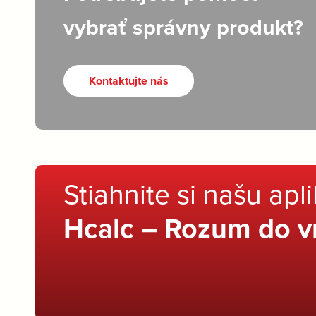
vybrať správny produkt?
Kontaktujte nás
Stiahnite si našu apl
Hcalc – Rozum do v