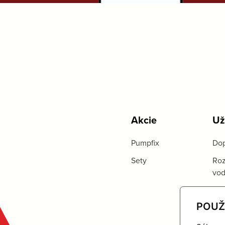
Akcie
Už
Pumpfix
Dop
Sety
Roz
vo
POUŽ