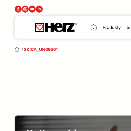
Produkty
Ši
/
SKICA_UH09501