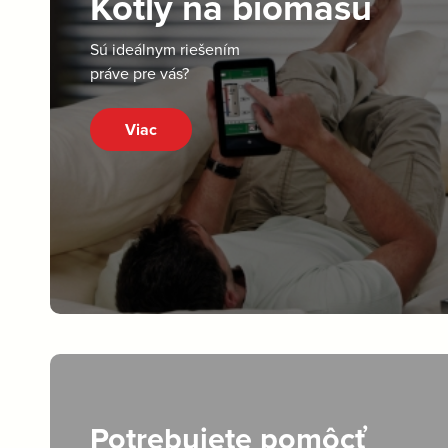
Kotly na biomasu
Sú ideálnym riešením
práve pre vás?
Viac
Potrebujete pomôcť