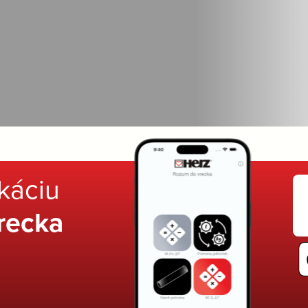
ikáciu
recka