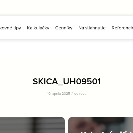
kovné tipy
Kalkulačky
Cenníky
Na stiahnutie
Referenci
SKICA_UH09501
/
10. apríla 2025
od
root