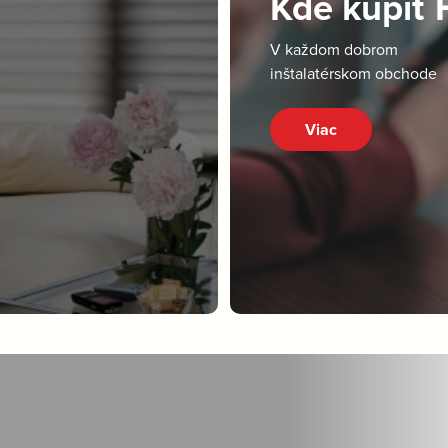
Kde kúpiť
V každom dobrom
inštalatérskom obchode
Viac