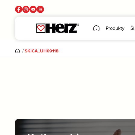
Produkty
Ši
/
SKICA_UH09118