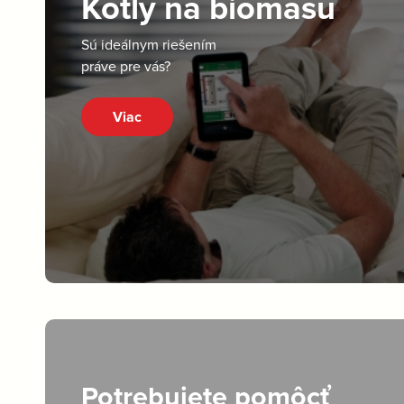
Kotly na biomasu
Sú ideálnym riešením
práve pre vás?
Viac
Potrebujete pomôcť