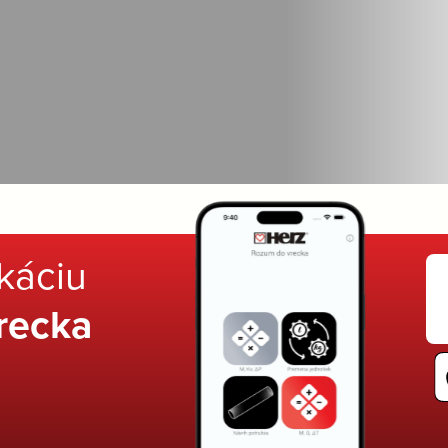
ikáciu
recka