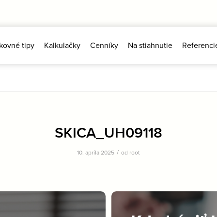
kovné tipy
Kalkulačky
Cenníky
Na stiahnutie
Referenci
SKICA_UH09118
/
10. apríla 2025
od
root