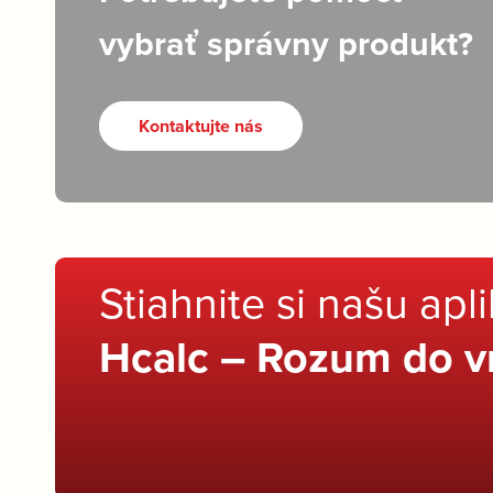
vybrať správny produkt?
Kontaktujte nás
Stiahnite si našu apl
Hcalc – Rozum do v