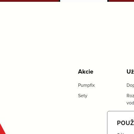
Akcie
Už
Pumpfix
Dop
Sety
Roz
vo
POUŽ