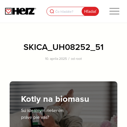
Search
for:
SKICA_UH08252_51
/
10. apríla 2025
od
root
Kotly na biomasu
Sú ideálnym riešením
práve pre vás?