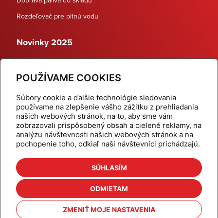
Rozdeľovač pre pitnú vodu
Novinky 2025
Schodiskové rozdeľovače
POUŽÍVAME COOKIES
Dynamické termostatické ventily
Súbory cookie a ďalšie technológie sledovania
používame na zlepšenie vášho zážitku z prehliadania
našich webových stránok, na to, aby sme vám
zobrazovali prispôsobený obsah a cielené reklamy, na
Domov
Produkty
analýzu návštevnosti našich webových stránok a na
pochopenie toho, odkiaľ naši návštevníci prichádzajú.
Aktuality
Odber šikovné tipy
Kalkulačky
Cenníky
SÚHLASÍM
Na stiahnutie
Referencie
ODMIETAM
O nás
Kontakt
ZMENIŤ MOJE NASTAVENIA
Nastavenie cookies