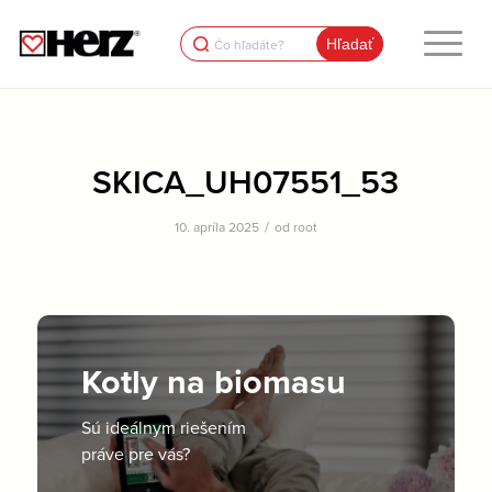
Search
for:
SKICA_UH07551_53
/
10. apríla 2025
od
root
Kotly na biomasu
Sú ideálnym riešením
práve pre vás?