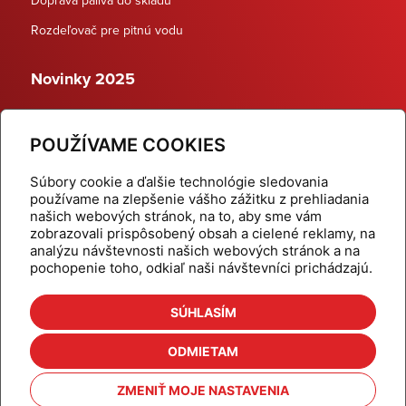
Rozdeľovač pre pitnú vodu
Novinky 2025
Schodiskové rozdeľovače
POUŽÍVAME COOKIES
Dynamické termostatické ventily
Súbory cookie a ďalšie technológie sledovania
používame na zlepšenie vášho zážitku z prehliadania
našich webových stránok, na to, aby sme vám
zobrazovali prispôsobený obsah a cielené reklamy, na
Domov
Produkty
analýzu návštevnosti našich webových stránok a na
pochopenie toho, odkiaľ naši návštevníci prichádzajú.
Aktuality
Odber šikovné tipy
Kalkulačky
Cenníky
SÚHLASÍM
Na stiahnutie
Referencie
ODMIETAM
O nás
Kontakt
ZMENIŤ MOJE NASTAVENIA
Nastavenie cookies