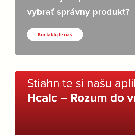
vybrať správny produkt?
Kontaktujte nás
Stiahnite si našu apl
Hcalc – Rozum do v