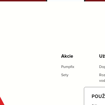
Akcie
Už
Pumpfix
Dop
Sety
Roz
vo
POUŽ