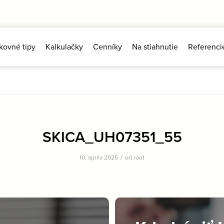
kovné tipy
Kalkulačky
Cenníky
Na stiahnutie
Referenci
SKICA_UH07351_55
/
10. apríla 2025
od
root