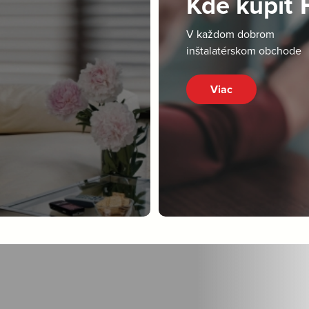
Kde kúpiť
V každom dobrom
inštalatérskom obchode
Viac