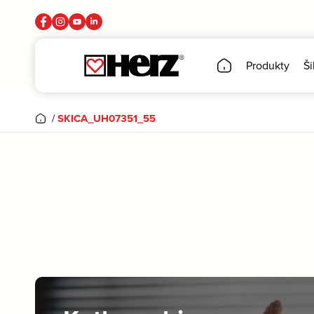
Produkty
Ši
/
SKICA_UH07351_55