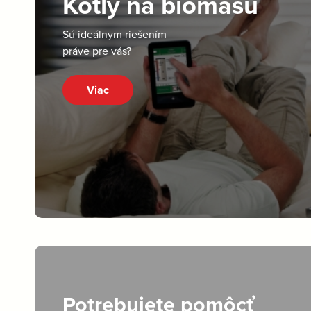
Kotly na biomasu
Sú ideálnym riešením
práve pre vás?
Viac
Potrebujete pomôcť