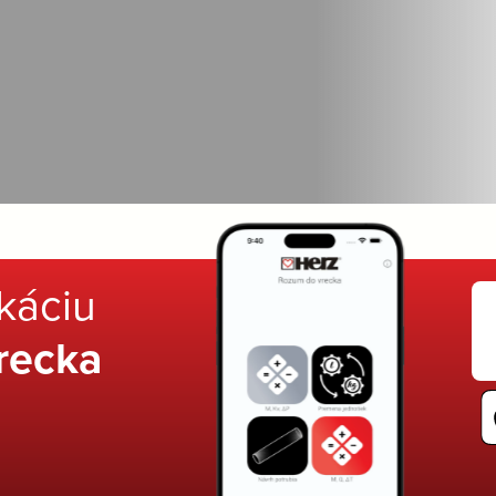
ikáciu
recka