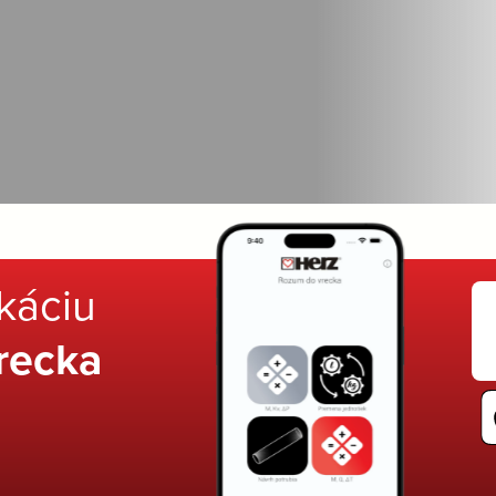
ikáciu
recka