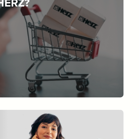
 HERZ?