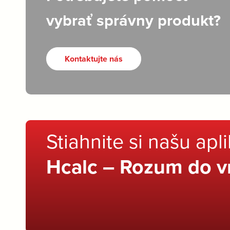
vybrať správny produkt?
Kontaktujte nás
Stiahnite si našu apl
Hcalc – Rozum do v