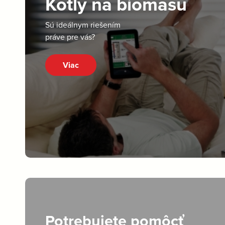
Kotly na biomasu
Sú ideálnym riešením
práve pre vás?
Viac
Potrebujete pomôcť