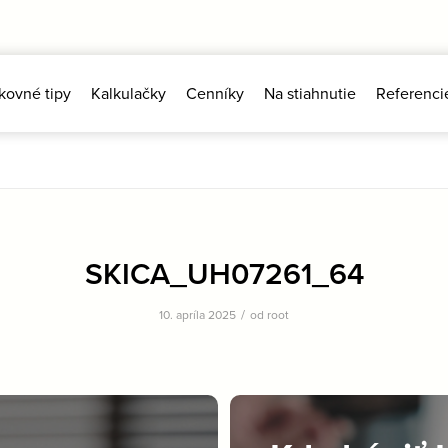
kovné tipy
Kalkulačky
Cenníky
Na stiahnutie
Referenci
SKICA_UH07261_64
/
10. apríla 2025
od
root