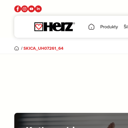
Produkty
Ši
/
SKICA_UH07261_64