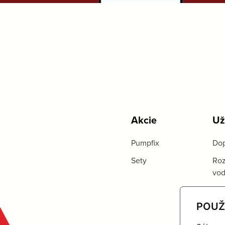
Akcie
Už
Pumpfix
Dop
Sety
Roz
vo
POUŽ