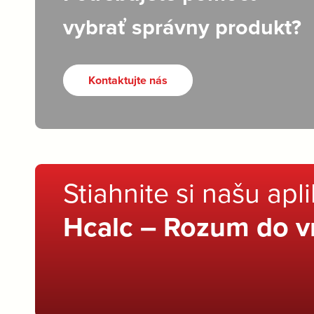
vybrať správny produkt?
Kontaktujte nás
Stiahnite si našu apl
Hcalc – Rozum do v