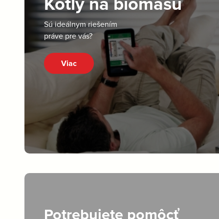
Kotly na biomasu
Sú ideálnym riešením
práve pre vás?
Viac
Potrebujete pomôcť