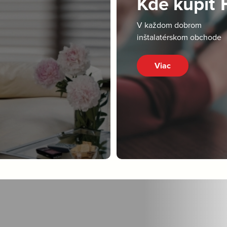
Kde kúpiť
V každom dobrom
inštalatérskom obchode
Viac