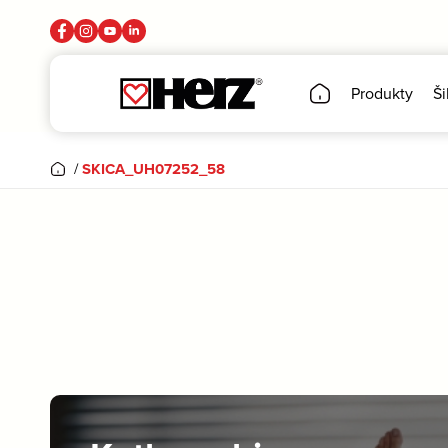
Produkty
Ši
/
SKICA_UH07252_58