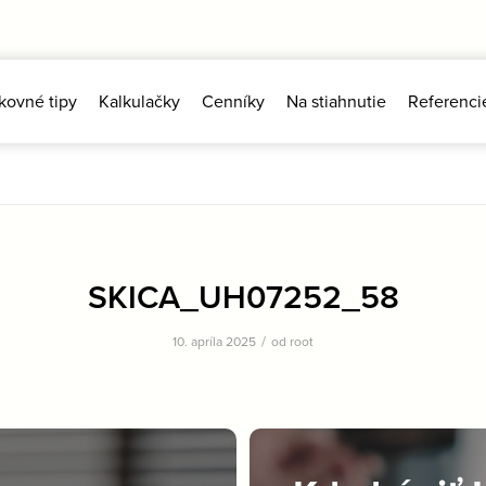
kovné tipy
Kalkulačky
Cenníky
Na stiahnutie
Referenci
SKICA_UH07252_58
/
10. apríla 2025
od
root