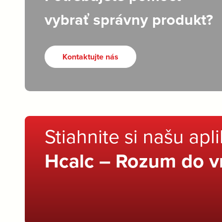
vybrať správny produkt?
Kontaktujte nás
Stiahnite si našu apl
Hcalc – Rozum do v