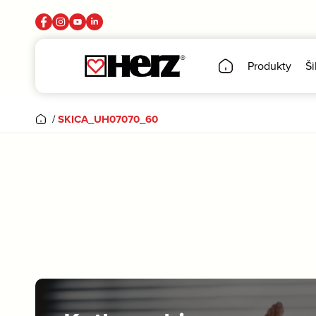
Produkty
Ši
/
SKICA_UH07070_60