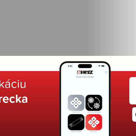
ikáciu
recka