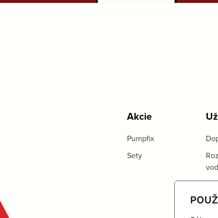
Akcie
Už
Pumpfix
Dop
Sety
Roz
vo
POUŽ