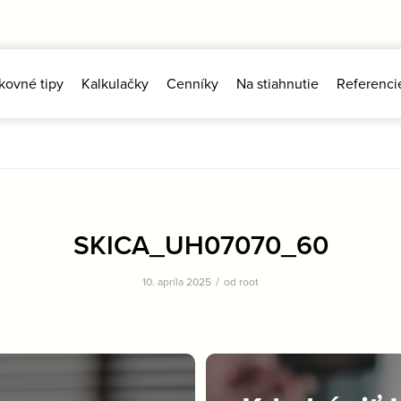
kovné tipy
Kalkulačky
Cenníky
Na stiahnutie
Referenci
SKICA_UH07070_60
/
10. apríla 2025
od
root