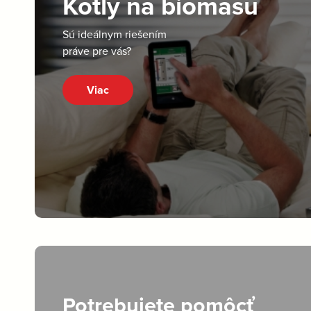
Kotly na biomasu
Sú ideálnym riešením
práve pre vás?
Viac
Potrebujete pomôcť