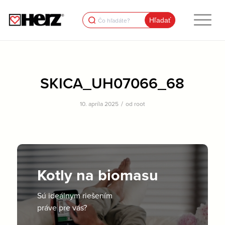
Search
for:
SKICA_UH07066_68
/
10. apríla 2025
od
root
Kotly na biomasu
Sú ideálnym riešením
práve pre vás?