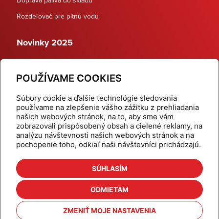
Rozdeľovač pre pitnú vodu
Novinky 2025
Schodiskové rozdeľovače
POUŽÍVAME COOKIES
Dynamické termostatické ventily
Súbory cookie a ďalšie technológie sledovania
používame na zlepšenie vášho zážitku z prehliadania
našich webových stránok, na to, aby sme vám
zobrazovali prispôsobený obsah a cielené reklamy, na
Domov
Produkty
analýzu návštevnosti našich webových stránok a na
pochopenie toho, odkiaľ naši návštevníci prichádzajú.
Aktuality
Odber šikovné tipy
Kalkulačky
Cenníky
SÚHLASÍM
Na stiahnutie
Referencie
ODMIETAM
O nás
Kontakt
ZMENIŤ MOJE NASTAVENIA
Nastavenie cookies