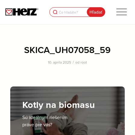
Search
for:
SKICA_UH07058_59
/
10. apríla 2025
od
root
Kotly na biomasu
Sú ideálnym riešením
práve pre vás?