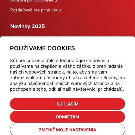
Rozdeľovač pre pitnú vodu
Novinky 2025
Schodiskové rozdeľovače
POUŽÍVAME COOKIES
Dynamické termostatické ventily
Súbory cookie a ďalšie technológie sledovania
používame na zlepšenie vášho zážitku z prehliadania
našich webových stránok, na to, aby sme vám
zobrazovali prispôsobený obsah a cielené reklamy, na
Domov
Produkty
analýzu návštevnosti našich webových stránok a na
pochopenie toho, odkiaľ naši návštevníci prichádzajú.
Aktuality
Odber šikovné tipy
Kalkulačky
Cenníky
SÚHLASÍM
Na stiahnutie
Referencie
ODMIETAM
O nás
Kontakt
ZMENIŤ MOJE NASTAVENIA
Nastavenie cookies