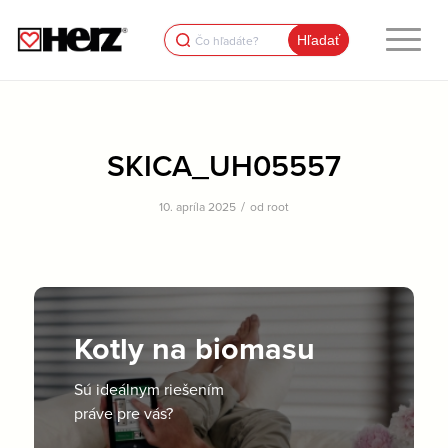
Search
for:
SKICA_UH05557
/
10. apríla 2025
od
root
Kotly na biomasu
Sú ideálnym riešením
práve pre vás?