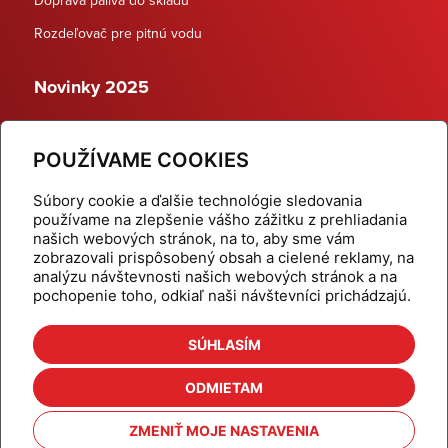
Rozdeľovač pre pitnú vodu
Novinky 2025
Schodiskové rozdeľovače
POUŽÍVAME COOKIES
Dynamické termostatické ventily
Súbory cookie a ďalšie technológie sledovania
používame na zlepšenie vášho zážitku z prehliadania
našich webových stránok, na to, aby sme vám
zobrazovali prispôsobený obsah a cielené reklamy, na
Domov
Produkty
analýzu návštevnosti našich webových stránok a na
pochopenie toho, odkiaľ naši návštevníci prichádzajú.
Aktuality
Odber šikovné tipy
Kalkulačky
Cenníky
SÚHLASÍM
Na stiahnutie
Referencie
ODMIETAM
O nás
Kontakt
ZMENIŤ MOJE NASTAVENIA
Nastavenie cookies