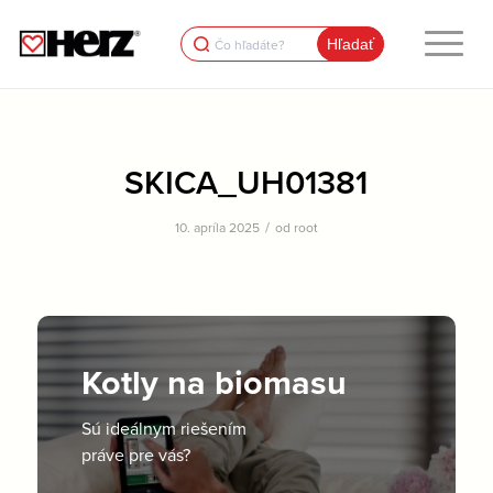
Search
for:
SKICA_UH01381
/
10. apríla 2025
od
root
Kotly na biomasu
Sú ideálnym riešením
práve pre vás?