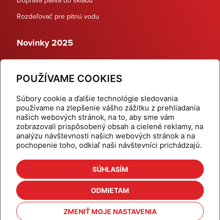
Rozdeľovač pre pitnú vodu
Novinky 2025
Schodiskové rozdeľovače
POUŽÍVAME COOKIES
Dynamické termostatické ventily
Súbory cookie a ďalšie technológie sledovania
používame na zlepšenie vášho zážitku z prehliadania
našich webových stránok, na to, aby sme vám
zobrazovali prispôsobený obsah a cielené reklamy, na
Domov
Produkty
analýzu návštevnosti našich webových stránok a na
pochopenie toho, odkiaľ naši návštevníci prichádzajú.
Aktuality
Odber šikovné tipy
Kalkulačky
Cenníky
SÚHLASÍM
Na stiahnutie
Referencie
ODMIETAM
O nás
Kontakt
ZMENIŤ MOJE NASTAVENIA
Nastavenie cookies