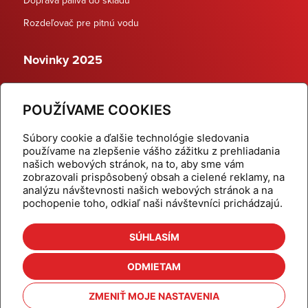
Rozdeľovač pre pitnú vodu
Novinky 2025
Schodiskové rozdeľovače
POUŽÍVAME COOKIES
Dynamické termostatické ventily
Súbory cookie a ďalšie technológie sledovania
používame na zlepšenie vášho zážitku z prehliadania
našich webových stránok, na to, aby sme vám
zobrazovali prispôsobený obsah a cielené reklamy, na
Domov
Produkty
analýzu návštevnosti našich webových stránok a na
pochopenie toho, odkiaľ naši návštevníci prichádzajú.
Aktuality
Odber šikovné tipy
Kalkulačky
Cenníky
SÚHLASÍM
Na stiahnutie
Referencie
ODMIETAM
O nás
Kontakt
ZMENIŤ MOJE NASTAVENIA
Nastavenie cookies