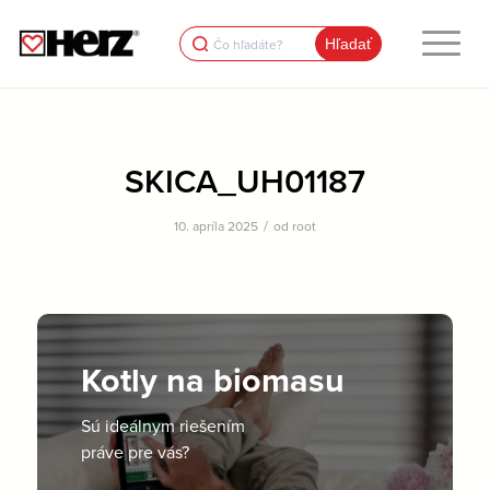
Search
for:
SKICA_UH01187
/
10. apríla 2025
od
root
Kotly na biomasu
Sú ideálnym riešením
práve pre vás?