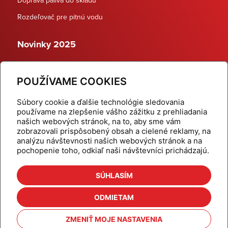
Rozdeľovač pre pitnú vodu
Novinky 2025
Schodiskové rozdeľovače
POUŽÍVAME COOKIES
Dynamické termostatické ventily
Súbory cookie a ďalšie technológie sledovania
používame na zlepšenie vášho zážitku z prehliadania
našich webových stránok, na to, aby sme vám
zobrazovali prispôsobený obsah a cielené reklamy, na
Domov
Produkty
analýzu návštevnosti našich webových stránok a na
pochopenie toho, odkiaľ naši návštevníci prichádzajú.
Aktuality
Odber šikovné tipy
Kalkulačky
Cenníky
SÚHLASÍM
Na stiahnutie
Referencie
ODMIETAM
O nás
Kontakt
ZMENIŤ MOJE NASTAVENIA
Nastavenie cookies