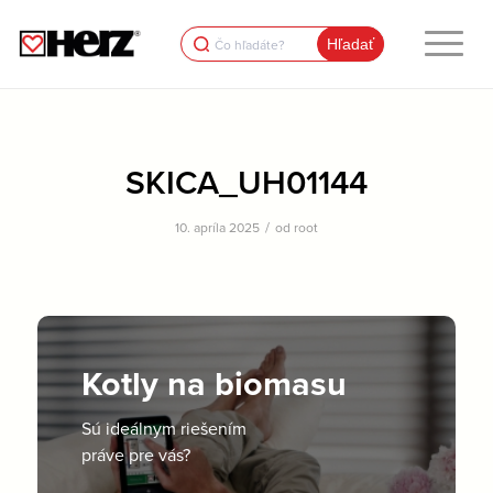
Search
for:
SKICA_UH01144
/
10. apríla 2025
od
root
Kotly na biomasu
Sú ideálnym riešením
práve pre vás?