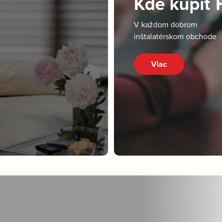
Kde kúpiť
V každom dobrom
inštalatérskom obchode
Viac