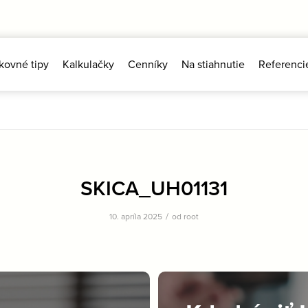
kovné tipy
Kalkulačky
Cenníky
Na stiahnutie
Referenci
SKICA_UH01131
/
10. apríla 2025
od
root