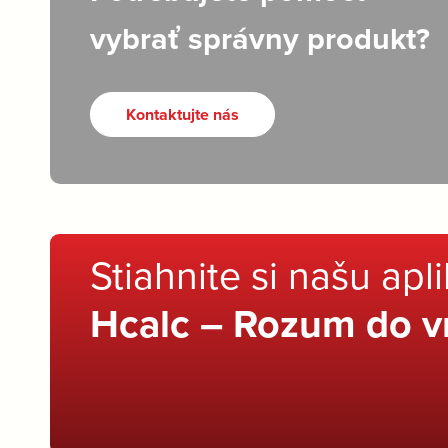
vybrať správny produkt?
Kontaktujte nás
Stiahnite si našu apl
Hcalc – Rozum do v