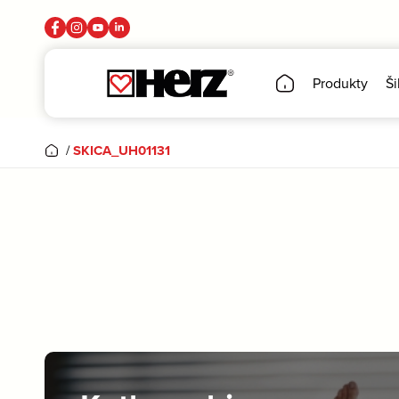
Produkty
Ši
/
SKICA_UH01131