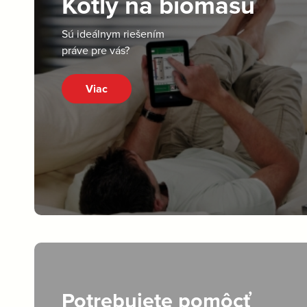
Kotly na biomasu
Sú ideálnym riešením
práve pre vás?
Viac
Potrebujete pomôcť