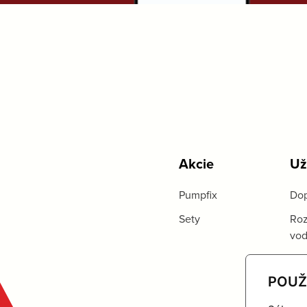
Akcie
Už
Pumpfix
Dop
Sety
Roz
vo
POUŽ