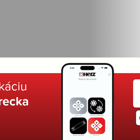
ikáciu
recka