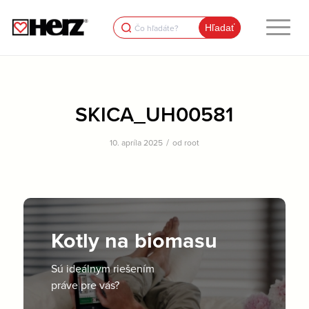
Search
for:
SKICA_UH00581
/
10. apríla 2025
od
root
Kotly na biomasu
Sú ideálnym riešením
práve pre vás?