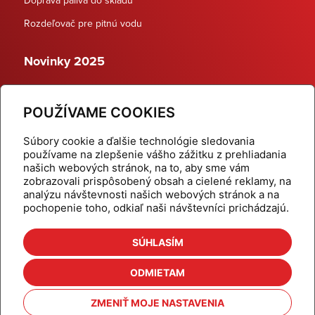
Rozdeľovač pre pitnú vodu
Novinky 2025
Schodiskové rozdeľovače
POUŽÍVAME COOKIES
Dynamické termostatické ventily
Súbory cookie a ďalšie technológie sledovania
používame na zlepšenie vášho zážitku z prehliadania
našich webových stránok, na to, aby sme vám
zobrazovali prispôsobený obsah a cielené reklamy, na
Domov
Produkty
analýzu návštevnosti našich webových stránok a na
pochopenie toho, odkiaľ naši návštevníci prichádzajú.
Aktuality
Odber šikovné tipy
Kalkulačky
Cenníky
SÚHLASÍM
Na stiahnutie
Referencie
ODMIETAM
O nás
Kontakt
ZMENIŤ MOJE NASTAVENIA
Nastavenie cookies