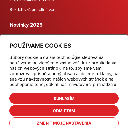
Rozdeľovač pre pitnú vodu
Novinky 2025
Schodiskové rozdeľovače
POUŽÍVAME COOKIES
Dynamické termostatické ventily
Súbory cookie a ďalšie technológie sledovania
používame na zlepšenie vášho zážitku z prehliadania
našich webových stránok, na to, aby sme vám
zobrazovali prispôsobený obsah a cielené reklamy, na
Domov
Produkty
analýzu návštevnosti našich webových stránok a na
pochopenie toho, odkiaľ naši návštevníci prichádzajú.
Aktuality
Odber šikovné tipy
Kalkulačky
Cenníky
SÚHLASÍM
Na stiahnutie
Referencie
ODMIETAM
O nás
Kontakt
ZMENIŤ MOJE NASTAVENIA
Nastavenie cookies