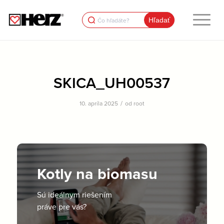
Search
for:
SKICA_UH00537
/
10. apríla 2025
od
root
Kotly na biomasu
Sú ideálnym riešením
práve pre vás?