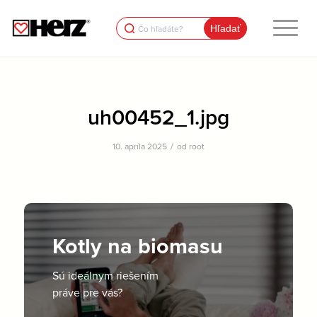
Search
for:
uh00452_1.jpg
/
10. apríla 2025
od
root
Kotly na biomasu
Sú ideálnym riešením
práve pre vás?