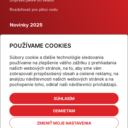
Rozdeľovač pre pitnú vodu
Novinky 2025
Schodiskové rozdeľovače
POUŽÍVAME COOKIES
Dynamické termostatické ventily
Súbory cookie a ďalšie technológie sledovania
používame na zlepšenie vášho zážitku z prehliadania
našich webových stránok, na to, aby sme vám
zobrazovali prispôsobený obsah a cielené reklamy, na
Domov
Produkty
analýzu návštevnosti našich webových stránok a na
pochopenie toho, odkiaľ naši návštevníci prichádzajú.
Aktuality
Odber šikovné tipy
Kalkulačky
Cenníky
SÚHLASÍM
Na stiahnutie
Referencie
ODMIETAM
O nás
Kontakt
ZMENIŤ MOJE NASTAVENIA
Nastavenie cookies