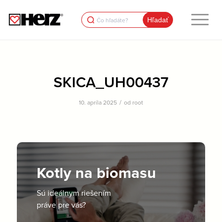
Search
for:
SKICA_UH00437
/
10. apríla 2025
od
root
Kotly na biomasu
Sú ideálnym riešením
práve pre vás?