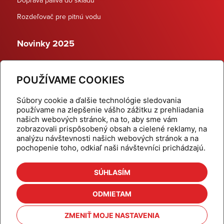
Rozdeľovač pre pitnú vodu
Novinky 2025
Schodiskové rozdeľovače
POUŽÍVAME COOKIES
Dynamické termostatické ventily
Súbory cookie a ďalšie technológie sledovania
používame na zlepšenie vášho zážitku z prehliadania
našich webových stránok, na to, aby sme vám
zobrazovali prispôsobený obsah a cielené reklamy, na
Domov
Produkty
analýzu návštevnosti našich webových stránok a na
pochopenie toho, odkiaľ naši návštevníci prichádzajú.
Aktuality
Odber šikovné tipy
Kalkulačky
Cenníky
SÚHLASÍM
Na stiahnutie
Referencie
ODMIETAM
O nás
Kontakt
ZMENIŤ MOJE NASTAVENIA
Nastavenie cookies