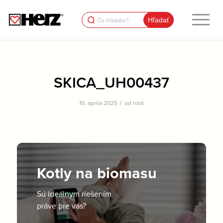
Search
for:
SKICA_UH00437
/
10. apríla 2025
od
root
Kotly na biomasu
Sú ideálnym riešením
práve pre vás?