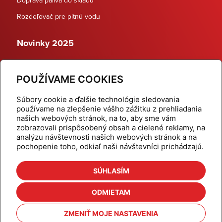
Rozdeľovač pre pitnú vodu
Novinky 2025
Schodiskové rozdeľovače
POUŽÍVAME COOKIES
Dynamické termostatické ventily
Súbory cookie a ďalšie technológie sledovania
používame na zlepšenie vášho zážitku z prehliadania
našich webových stránok, na to, aby sme vám
zobrazovali prispôsobený obsah a cielené reklamy, na
Domov
Produkty
analýzu návštevnosti našich webových stránok a na
pochopenie toho, odkiaľ naši návštevníci prichádzajú.
Aktuality
Odber šikovné tipy
Kalkulačky
Cenníky
SÚHLASÍM
Na stiahnutie
Referencie
ODMIETAM
O nás
Kontakt
ZMENIŤ MOJE NASTAVENIA
Nastavenie cookies