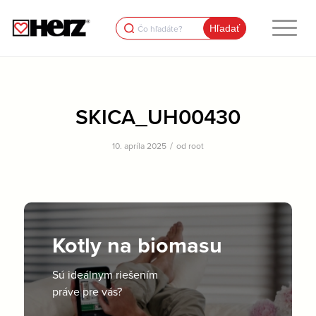
Search
for:
SKICA_UH00430
/
10. apríla 2025
od
root
Kotly na biomasu
Sú ideálnym riešením
práve pre vás?