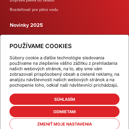
Rozdeľovač pre pitnú vodu
Novinky 2025
Schodiskové rozdeľovače
POUŽÍVAME COOKIES
Dynamické termostatické ventily
Súbory cookie a ďalšie technológie sledovania
používame na zlepšenie vášho zážitku z prehliadania
našich webových stránok, na to, aby sme vám
zobrazovali prispôsobený obsah a cielené reklamy, na
Domov
Produkty
analýzu návštevnosti našich webových stránok a na
pochopenie toho, odkiaľ naši návštevníci prichádzajú.
Aktuality
Odber šikovné tipy
Kalkulačky
Cenníky
SÚHLASÍM
Na stiahnutie
Referencie
ODMIETAM
O nás
Kontakt
ZMENIŤ MOJE NASTAVENIA
Nastavenie cookies