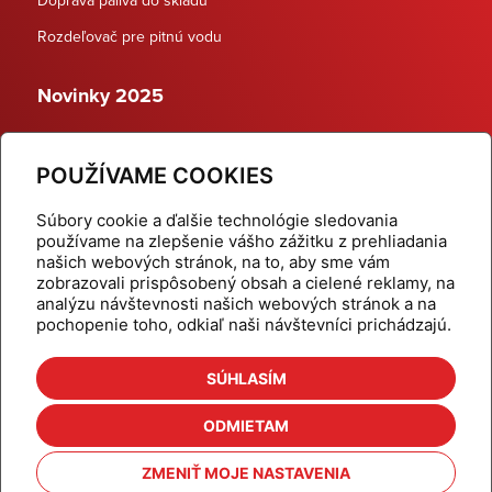
Rozdeľovač pre pitnú vodu
Novinky 2025
Schodiskové rozdeľovače
POUŽÍVAME COOKIES
Dynamické termostatické ventily
Súbory cookie a ďalšie technológie sledovania
používame na zlepšenie vášho zážitku z prehliadania
našich webových stránok, na to, aby sme vám
zobrazovali prispôsobený obsah a cielené reklamy, na
Domov
Produkty
analýzu návštevnosti našich webových stránok a na
pochopenie toho, odkiaľ naši návštevníci prichádzajú.
Aktuality
Odber šikovné tipy
Kalkulačky
Cenníky
SÚHLASÍM
Na stiahnutie
Referencie
ODMIETAM
O nás
Kontakt
ZMENIŤ MOJE NASTAVENIA
Nastavenie cookies