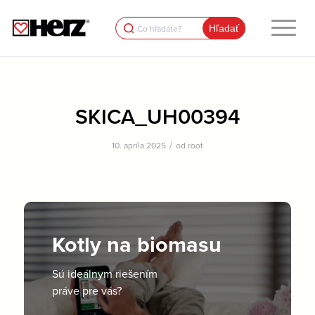
Search
for:
SKICA_UH00394
/
10. apríla 2025
od
root
Kotly na biomasu
Sú ideálnym riešením
práve pre vás?