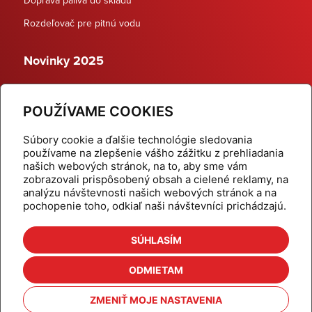
Rozdeľovač pre pitnú vodu
Novinky 2025
Schodiskové rozdeľovače
POUŽÍVAME COOKIES
Dynamické termostatické ventily
Súbory cookie a ďalšie technológie sledovania
používame na zlepšenie vášho zážitku z prehliadania
našich webových stránok, na to, aby sme vám
zobrazovali prispôsobený obsah a cielené reklamy, na
Domov
Produkty
analýzu návštevnosti našich webových stránok a na
pochopenie toho, odkiaľ naši návštevníci prichádzajú.
Aktuality
Odber šikovné tipy
Kalkulačky
Cenníky
SÚHLASÍM
Na stiahnutie
Referencie
ODMIETAM
O nás
Kontakt
ZMENIŤ MOJE NASTAVENIA
Nastavenie cookies