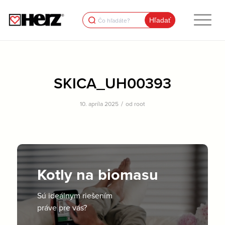
Search
for:
SKICA_UH00393
/
10. apríla 2025
od
root
Kotly na biomasu
Sú ideálnym riešením
práve pre vás?