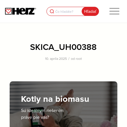
Search
for:
SKICA_UH00388
/
10. apríla 2025
od
root
Kotly na biomasu
Sú ideálnym riešením
práve pre vás?