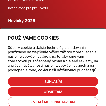
Rozdeľovač pre pitnú vodu
Novinky 2025
Schodiskové rozdeľovače
POUŽÍVAME COOKIES
Dynamické termostatické ventily
Súbory cookie a ďalšie technológie sledovania
používame na zlepšenie vášho zážitku z prehliadania
našich webových stránok, na to, aby sme vám
zobrazovali prispôsobený obsah a cielené reklamy, na
Domov
Produkty
analýzu návštevnosti našich webových stránok a na
pochopenie toho, odkiaľ naši návštevníci prichádzajú.
Aktuality
Odber šikovné tipy
Kalkulačky
Cenníky
SÚHLASÍM
Na stiahnutie
Referencie
ODMIETAM
O nás
Kontakt
ZMENIŤ MOJE NASTAVENIA
Nastavenie cookies