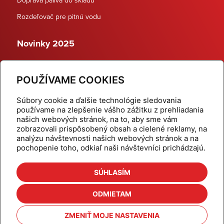
Rozdeľovač pre pitnú vodu
Novinky 2025
Schodiskové rozdeľovače
POUŽÍVAME COOKIES
Dynamické termostatické ventily
Súbory cookie a ďalšie technológie sledovania
používame na zlepšenie vášho zážitku z prehliadania
našich webových stránok, na to, aby sme vám
zobrazovali prispôsobený obsah a cielené reklamy, na
Domov
Produkty
analýzu návštevnosti našich webových stránok a na
pochopenie toho, odkiaľ naši návštevníci prichádzajú.
Aktuality
Odber šikovné tipy
Kalkulačky
Cenníky
SÚHLASÍM
Na stiahnutie
Referencie
ODMIETAM
O nás
Kontakt
ZMENIŤ MOJE NASTAVENIA
Nastavenie cookies