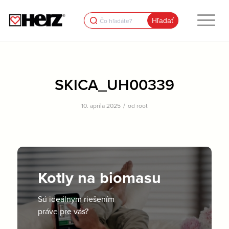
Search
for:
SKICA_UH00339
/
10. apríla 2025
od
root
Kotly na biomasu
Sú ideálnym riešením
práve pre vás?