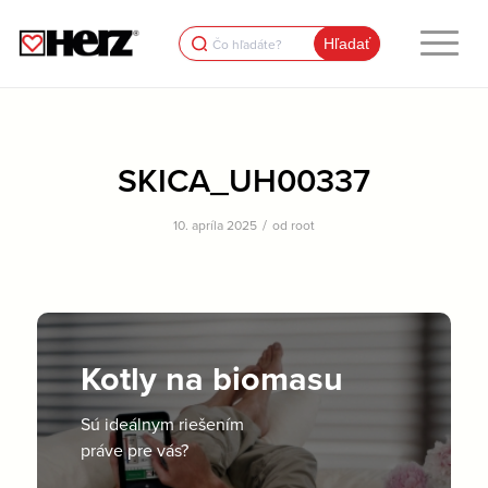
Search
for:
SKICA_UH00337
/
10. apríla 2025
od
root
Kotly na biomasu
Sú ideálnym riešením
práve pre vás?