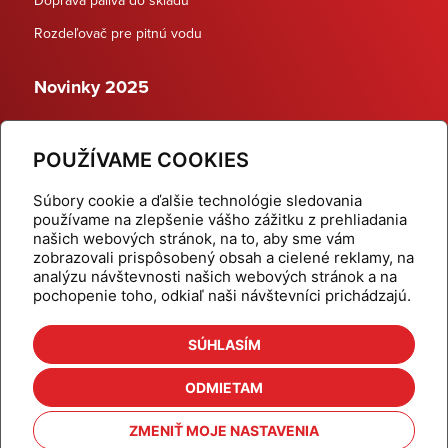
Rozdeľovač pre pitnú vodu
Novinky 2025
Schodiskové rozdeľovače
POUŽÍVAME COOKIES
Dynamické termostatické ventily
Súbory cookie a ďalšie technológie sledovania
používame na zlepšenie vášho zážitku z prehliadania
našich webových stránok, na to, aby sme vám
zobrazovali prispôsobený obsah a cielené reklamy, na
Domov
Produkty
analýzu návštevnosti našich webových stránok a na
pochopenie toho, odkiaľ naši návštevníci prichádzajú.
Aktuality
Odber šikovné tipy
Kalkulačky
Cenníky
SÚHLASÍM
Na stiahnutie
Referencie
ODMIETAM
O nás
Kontakt
ZMENIŤ MOJE NASTAVENIA
Nastavenie cookies