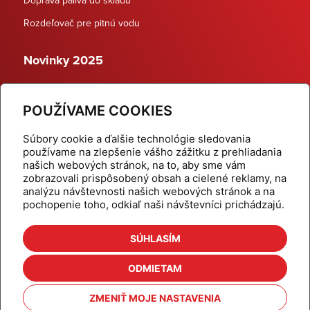
Rozdeľovač pre pitnú vodu
Novinky 2025
Schodiskové rozdeľovače
POUŽÍVAME COOKIES
Dynamické termostatické ventily
Súbory cookie a ďalšie technológie sledovania
používame na zlepšenie vášho zážitku z prehliadania
našich webových stránok, na to, aby sme vám
zobrazovali prispôsobený obsah a cielené reklamy, na
Domov
Produkty
analýzu návštevnosti našich webových stránok a na
pochopenie toho, odkiaľ naši návštevníci prichádzajú.
Aktuality
Odber šikovné tipy
Kalkulačky
Cenníky
SÚHLASÍM
Na stiahnutie
Referencie
ODMIETAM
O nás
Kontakt
ZMENIŤ MOJE NASTAVENIA
Nastavenie cookies