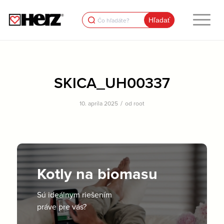
Search
for:
SKICA_UH00337
/
10. apríla 2025
od
root
Kotly na biomasu
Sú ideálnym riešením
práve pre vás?