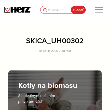
Search
for:
SKICA_UH00302
/
10. apríla 2025
od
root
Kotly na biomasu
Sú ideálnym riešením
práve pre vás?