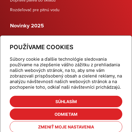
Rozdeľovač pre pitnú vodu
Novinky 2025
Schodiskové rozdeľovače
POUŽÍVAME COOKIES
Dynamické termostatické ventily
Súbory cookie a ďalšie technológie sledovania
používame na zlepšenie vášho zážitku z prehliadania
našich webových stránok, na to, aby sme vám
zobrazovali prispôsobený obsah a cielené reklamy, na
Domov
Produkty
analýzu návštevnosti našich webových stránok a na
pochopenie toho, odkiaľ naši návštevníci prichádzajú.
Aktuality
Odber šikovné tipy
Kalkulačky
Cenníky
SÚHLASÍM
Na stiahnutie
Referencie
ODMIETAM
O nás
Kontakt
ZMENIŤ MOJE NASTAVENIA
Nastavenie cookies