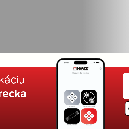
ikáciu
recka