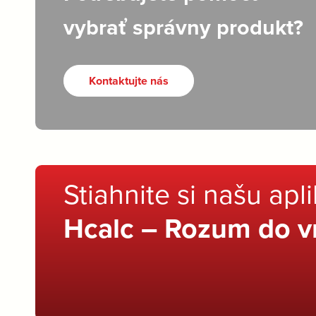
vybrať správny produkt?
Kontaktujte nás
Stiahnite si našu apl
Hcalc – Rozum do v