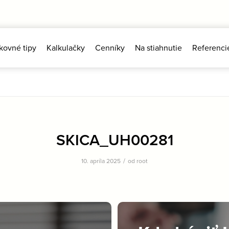
kovné tipy
Kalkulačky
Cenníky
Na stiahnutie
Referenci
SKICA_UH00281
/
10. apríla 2025
od
root