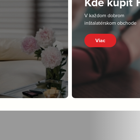
Kde kúpiť
V každom dobrom
inštalatérskom obchode
Viac