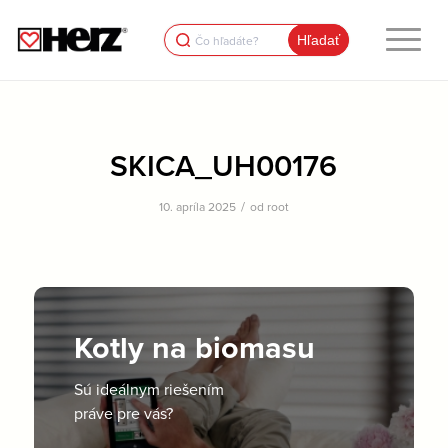
Search
for:
SKICA_UH00176
/
10. apríla 2025
od
root
Kotly na biomasu
Sú ideálnym riešením
práve pre vás?