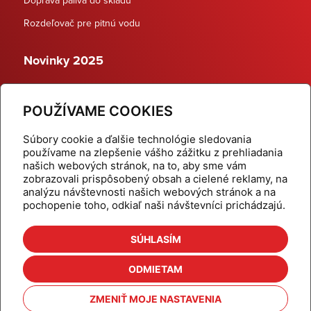
Rozdeľovač pre pitnú vodu
Novinky 2025
Schodiskové rozdeľovače
POUŽÍVAME COOKIES
Dynamické termostatické ventily
Súbory cookie a ďalšie technológie sledovania
používame na zlepšenie vášho zážitku z prehliadania
našich webových stránok, na to, aby sme vám
zobrazovali prispôsobený obsah a cielené reklamy, na
Domov
Produkty
analýzu návštevnosti našich webových stránok a na
pochopenie toho, odkiaľ naši návštevníci prichádzajú.
Aktuality
Odber šikovné tipy
Kalkulačky
Cenníky
SÚHLASÍM
Na stiahnutie
Referencie
ODMIETAM
O nás
Kontakt
ZMENIŤ MOJE NASTAVENIA
Nastavenie cookies