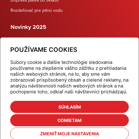
Rozdeľovač pre pitnú vodu
Novinky 2025
Schodiskové rozdeľovače
POUŽÍVAME COOKIES
Dynamické termostatické ventily
Súbory cookie a ďalšie technológie sledovania
používame na zlepšenie vášho zážitku z prehliadania
našich webových stránok, na to, aby sme vám
zobrazovali prispôsobený obsah a cielené reklamy, na
Domov
Produkty
analýzu návštevnosti našich webových stránok a na
pochopenie toho, odkiaľ naši návštevníci prichádzajú.
Aktuality
Odber šikovné tipy
Kalkulačky
Cenníky
SÚHLASÍM
Na stiahnutie
Referencie
ODMIETAM
O nás
Kontakt
ZMENIŤ MOJE NASTAVENIA
Nastavenie cookies