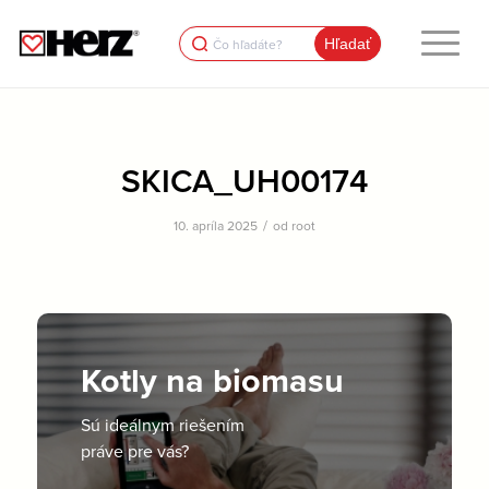
Search
for:
SKICA_UH00174
/
10. apríla 2025
od
root
Kotly na biomasu
Sú ideálnym riešením
práve pre vás?