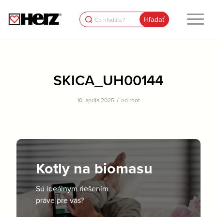
Search
for:
SKICA_UH00144
/
10. apríla 2025
od
root
Kotly na biomasu
Sú ideálnym riešením
práve pre vás?