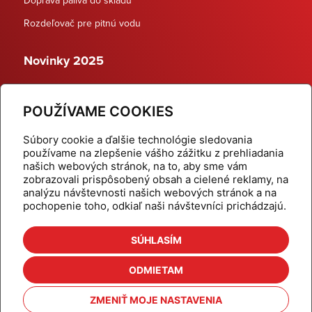
Rozdeľovač pre pitnú vodu
Novinky 2025
Schodiskové rozdeľovače
POUŽÍVAME COOKIES
Dynamické termostatické ventily
Súbory cookie a ďalšie technológie sledovania
používame na zlepšenie vášho zážitku z prehliadania
našich webových stránok, na to, aby sme vám
zobrazovali prispôsobený obsah a cielené reklamy, na
Domov
Produkty
analýzu návštevnosti našich webových stránok a na
pochopenie toho, odkiaľ naši návštevníci prichádzajú.
Aktuality
Odber šikovné tipy
Kalkulačky
Cenníky
SÚHLASÍM
Na stiahnutie
Referencie
ODMIETAM
O nás
Kontakt
ZMENIŤ MOJE NASTAVENIA
Nastavenie cookies