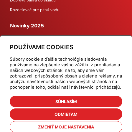
Rozdeľovač pre pitnú vodu
Novinky 2025
Schodiskové rozdeľovače
POUŽÍVAME COOKIES
Dynamické termostatické ventily
Súbory cookie a ďalšie technológie sledovania
používame na zlepšenie vášho zážitku z prehliadania
našich webových stránok, na to, aby sme vám
zobrazovali prispôsobený obsah a cielené reklamy, na
Domov
Produkty
analýzu návštevnosti našich webových stránok a na
pochopenie toho, odkiaľ naši návštevníci prichádzajú.
Aktuality
Odber šikovné tipy
Kalkulačky
Cenníky
SÚHLASÍM
Na stiahnutie
Referencie
ODMIETAM
O nás
Kontakt
ZMENIŤ MOJE NASTAVENIA
Nastavenie cookies