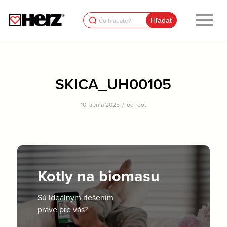
Search
for:
SKICA_UH00105
/
10. apríla 2025
od
root
Kotly na biomasu
Sú ideálnym riešením
práve pre vás?