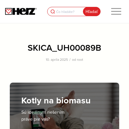
Search
for:
SKICA_UH00089B
/
10. apríla 2025
od
root
Kotly na biomasu
Sú ideálnym riešením
práve pre vás?