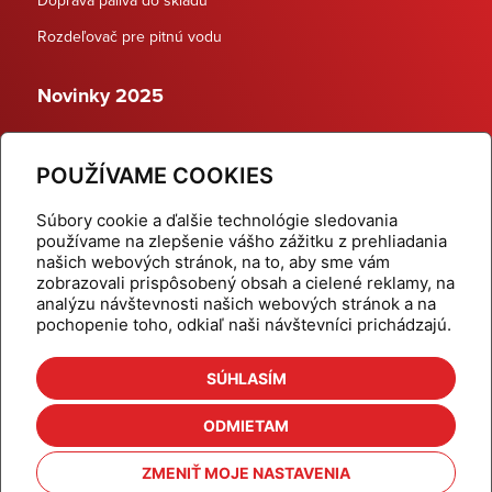
Rozdeľovač pre pitnú vodu
Novinky 2025
Schodiskové rozdeľovače
POUŽÍVAME COOKIES
Dynamické termostatické ventily
Súbory cookie a ďalšie technológie sledovania
používame na zlepšenie vášho zážitku z prehliadania
našich webových stránok, na to, aby sme vám
zobrazovali prispôsobený obsah a cielené reklamy, na
Domov
Produkty
analýzu návštevnosti našich webových stránok a na
pochopenie toho, odkiaľ naši návštevníci prichádzajú.
Aktuality
Odber šikovné tipy
Kalkulačky
Cenníky
SÚHLASÍM
Na stiahnutie
Referencie
ODMIETAM
O nás
Kontakt
ZMENIŤ MOJE NASTAVENIA
Nastavenie cookies