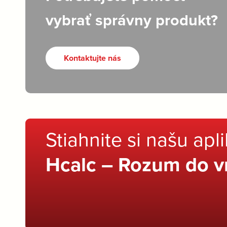
vybrať správny produkt?
Kontaktujte nás
Stiahnite si našu apl
Hcalc – Rozum do v