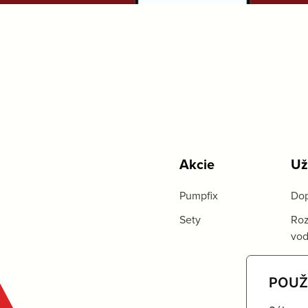
Akcie
Už
Pumpfix
Dop
Sety
Roz
vo
POUŽ