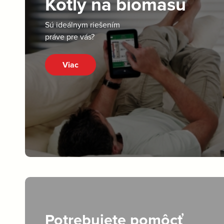
Kotly na biomasu
Sú ideálnym riešením
práve pre vás?
Viac
Potrebujete pomôcť