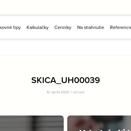
kovné tipy
Kalkulačky
Cenníky
Na stiahnutie
Referenci
SKICA_UH00039
/
10. apríla 2025
od
root