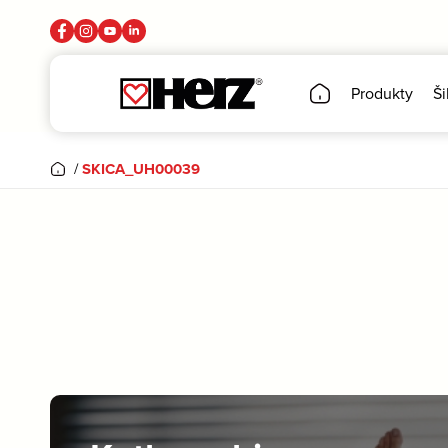
Produkty
Ši
/
SKICA_UH00039