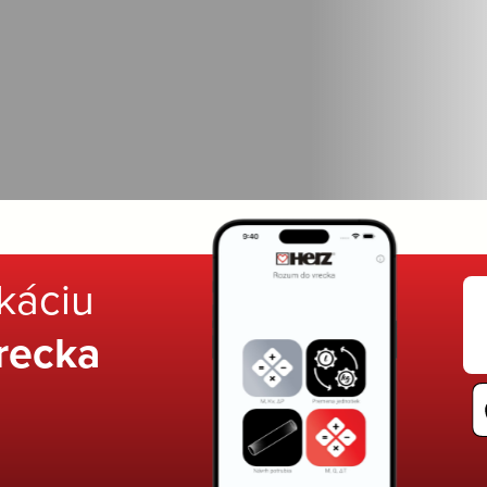
ikáciu
recka