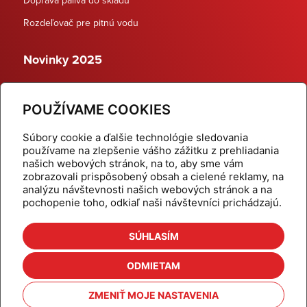
Rozdeľovač pre pitnú vodu
Novinky 2025
Schodiskové rozdeľovače
POUŽÍVAME COOKIES
Dynamické termostatické ventily
Súbory cookie a ďalšie technológie sledovania
používame na zlepšenie vášho zážitku z prehliadania
našich webových stránok, na to, aby sme vám
zobrazovali prispôsobený obsah a cielené reklamy, na
Domov
Produkty
analýzu návštevnosti našich webových stránok a na
pochopenie toho, odkiaľ naši návštevníci prichádzajú.
Aktuality
Odber šikovné tipy
Kalkulačky
Cenníky
SÚHLASÍM
Na stiahnutie
Referencie
ODMIETAM
O nás
Kontakt
ZMENIŤ MOJE NASTAVENIA
Nastavenie cookies