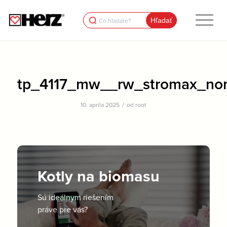
Search
for:
tp_4117_mw__rw_stromax_no
/
10. apríla 2025
od
root
Kotly na biomasu
Sú ideálnym riešením
práve pre vás?