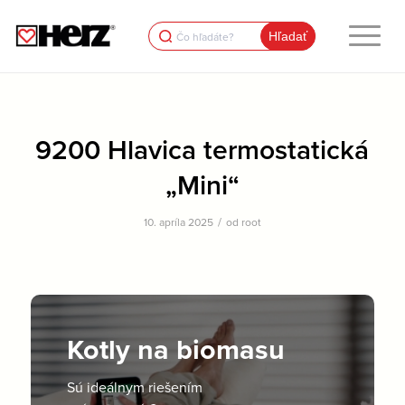
Search
for:
9200 Hlavica termostatická
„Mini“
/
10. apríla 2025
od
root
Kotly na biomasu
Sú ideálnym riešením