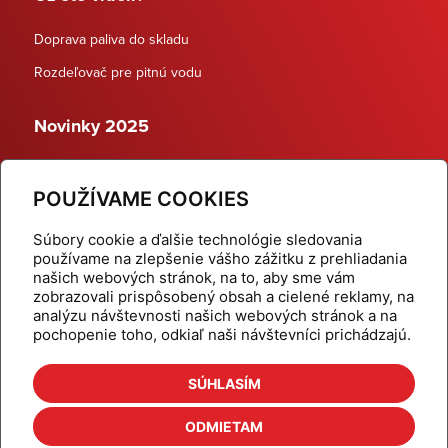
Doprava paliva do skladu
Rozdeľovač pre pitnú vodu
Novinky 2025
Schodiskové rozdeľovače
POUŽÍVAME COOKIES
Dynamické termostatické ventily
Súbory cookie a ďalšie technológie sledovania
používame na zlepšenie vášho zážitku z prehliadania
našich webových stránok, na to, aby sme vám
zobrazovali prispôsobený obsah a cielené reklamy, na
Domov
Produkty
analýzu návštevnosti našich webových stránok a na
pochopenie toho, odkiaľ naši návštevníci prichádzajú.
Aktuality
Odber šikovné tipy
Kalkulačky
Cenníky
SÚHLASÍM
Na stiahnutie
Referencie
ODMIETAM
O nás
Kontakt