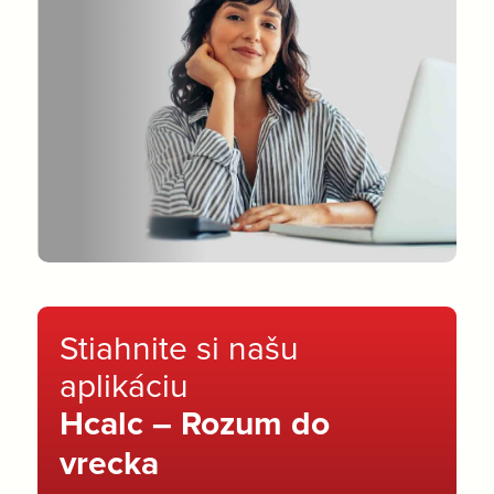
Stiahnite si našu
aplikáciu
Hcalc – Rozum do
vrecka