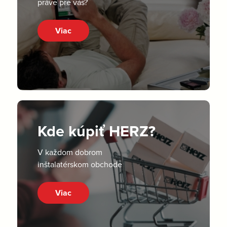
práve pre vás?
Viac
Kde kúpiť HERZ?
V každom dobrom
inštalatérskom obchode
Viac