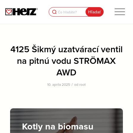
Search
for:
4125 Šikmý uzatvárací ventil
na pitnú vodu STRÖMAX
AWD
/
10. apríla 2025
od
root
Kotly na biomasu