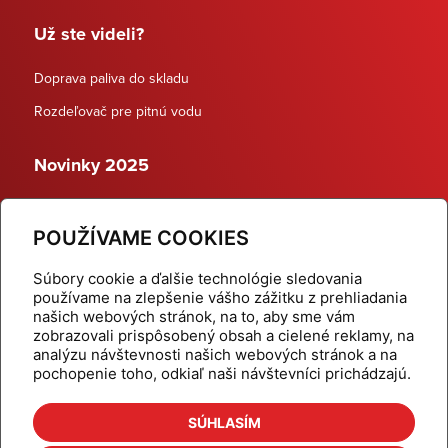
Už ste videli?
Doprava paliva do skladu
Rozdeľovač pre pitnú vodu
Novinky 2025
Schodiskové rozdeľovače
POUŽÍVAME COOKIES
Dynamické termostatické ventily
Súbory cookie a ďalšie technológie sledovania
používame na zlepšenie vášho zážitku z prehliadania
našich webových stránok, na to, aby sme vám
zobrazovali prispôsobený obsah a cielené reklamy, na
Domov
Produkty
analýzu návštevnosti našich webových stránok a na
pochopenie toho, odkiaľ naši návštevníci prichádzajú.
Aktuality
Odber šikovné tipy
Kalkulačky
Cenníky
SÚHLASÍM
Na stiahnutie
Referencie