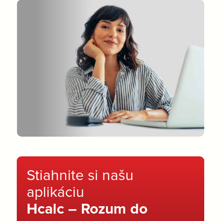
Stiahnite si našu
aplikáciu
Hcalc – Rozum do