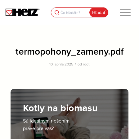
Search
for:
termopohony_zameny.pdf
/
10. apríla 2025
od
root
Kotly na biomasu
Sú ideálnym riešením
práve pre vás?