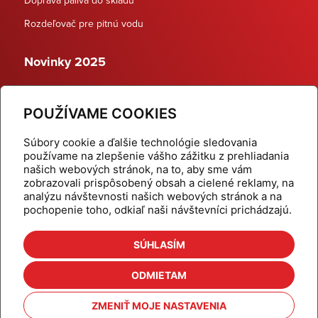
Rozdeľovač pre pitnú vodu
Novinky 2025
Schodiskové rozdeľovače
POUŽÍVAME COOKIES
Dynamické termostatické ventily
Súbory cookie a ďalšie technológie sledovania
používame na zlepšenie vášho zážitku z prehliadania
našich webových stránok, na to, aby sme vám
zobrazovali prispôsobený obsah a cielené reklamy, na
Domov
Produkty
analýzu návštevnosti našich webových stránok a na
pochopenie toho, odkiaľ naši návštevníci prichádzajú.
Aktuality
Odber šikovné tipy
Kalkulačky
Cenníky
SÚHLASÍM
Na stiahnutie
Referencie
ODMIETAM
O nás
Kontakt
ZMENIŤ MOJE NASTAVENIA
Nastavenie cookies