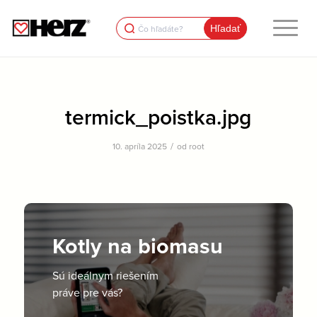
Search
for:
termick_poistka.jpg
/
10. apríla 2025
od
root
Kotly na biomasu
Sú ideálnym riešením
práve pre vás?