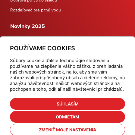
Rozdeľovač pre pitnú vodu
Novinky 2025
Schodiskové rozdeľovače
POUŽÍVAME COOKIES
Dynamické termostatické ventily
Súbory cookie a ďalšie technológie sledovania
používame na zlepšenie vášho zážitku z prehliadania
našich webových stránok, na to, aby sme vám
zobrazovali prispôsobený obsah a cielené reklamy, na
Domov
Produkty
analýzu návštevnosti našich webových stránok a na
pochopenie toho, odkiaľ naši návštevníci prichádzajú.
Aktuality
Odber šikovné tipy
Kalkulačky
Cenníky
SÚHLASÍM
Na stiahnutie
Referencie
ODMIETAM
O nás
Kontakt
ZMENIŤ MOJE NASTAVENIA
Nastavenie cookies