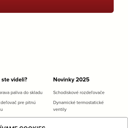
 ste videli?
Novinky 2025
rava paliva do skladu
Schodiskové rozdeľovače
deľovač pre pitnú
Dynamické termostatické
du
ventily