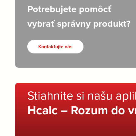
Potrebujete pomôcť
vybrať správny produkt?
Kontaktujte nás
Stiahnite si našu apl
Hcalc – Rozum do v