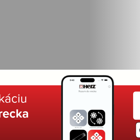
ikáciu
recka