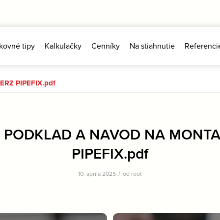
kovné tipy
Kalkulačky
Cenníky
Na stiahnutie
Referenci
RZ PIPEFIX.pdf
 PODKLAD A NAVOD NA MONTA
PIPEFIX.pdf
/
10. apríla 2025
od
root