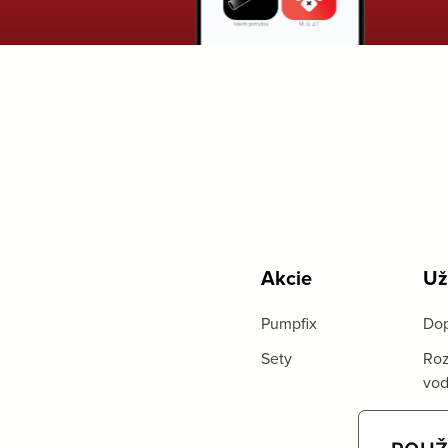
Akcie
Už
Pumpfix
Dop
Sety
Roz
vo