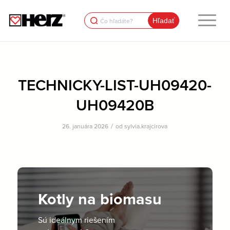
Search
for:
TECHNICKY-LIST-UH09420-
UH09420B
/
26. januára 2026
od
sylvia.krajcirova
Kotly na biomasu
Sú ideálnym riešením