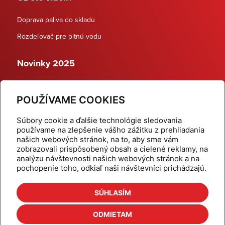
Doprava paliva do skladu
Rozdeľovač pre pitnú vodu
Novinky 2025
Schodiskové rozdeľovače
POUŽÍVAME COOKIES
Dynamické termostatické ventily
Súbory cookie a ďalšie technológie sledovania
používame na zlepšenie vášho zážitku z prehliadania
našich webových stránok, na to, aby sme vám
zobrazovali prispôsobený obsah a cielené reklamy, na
Domov
Produkty
analýzu návštevnosti našich webových stránok a na
pochopenie toho, odkiaľ naši návštevníci prichádzajú.
Aktuality
Odber šikovné tipy
Kalkulačky
Cenníky
SÚHLASÍM
Na stiahnutie
Referencie
ODMIETAM
O nás
Kontakt