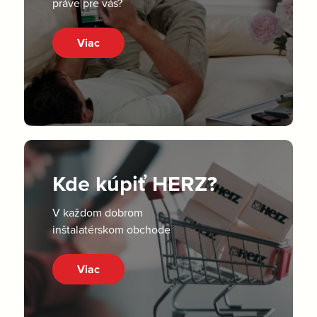
práve pre vás?
Viac
Kde kúpiť HERZ?
V každom dobrom
inštalatérskom obchode
Viac