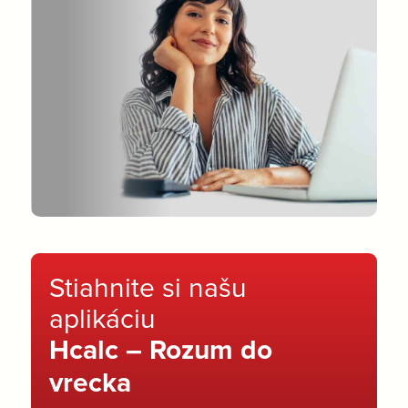
Stiahnite si našu
aplikáciu
Hcalc – Rozum do
vrecka