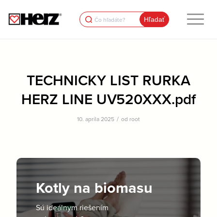
Search
for:
TECHNICKY LIST RURKA
HERZ LINE UV520XXX.pdf
/
10. apríla 2025
od
root
Kotly na biomasu
Sú ideálnym riešením