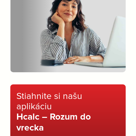
Stiahnite si našu
aplikáciu
Hcalc – Rozum do
vrecka