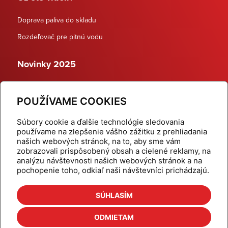
Doprava paliva do skladu
Rozdeľovač pre pitnú vodu
Novinky 2025
Schodiskové rozdeľovače
POUŽÍVAME COOKIES
Dynamické termostatické ventily
Súbory cookie a ďalšie technológie sledovania
používame na zlepšenie vášho zážitku z prehliadania
našich webových stránok, na to, aby sme vám
zobrazovali prispôsobený obsah a cielené reklamy, na
Domov
Produkty
analýzu návštevnosti našich webových stránok a na
pochopenie toho, odkiaľ naši návštevníci prichádzajú.
Aktuality
Odber šikovné tipy
Kalkulačky
Cenníky
SÚHLASÍM
Na stiahnutie
Referencie
ODMIETAM
O nás
Kontakt