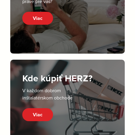
práve pre vás?
Viac
Kde kúpiť HERZ?
V každom dobrom
inštalatérskom obchode
Viac