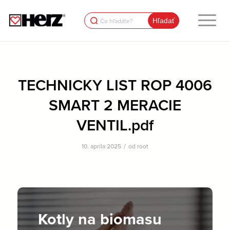
Search
for:
TECHNICKY LIST ROP 4006
SMART 2 MERACIE
VENTIL.pdf
/
10. apríla 2025
od
root
Kotly na biomasu