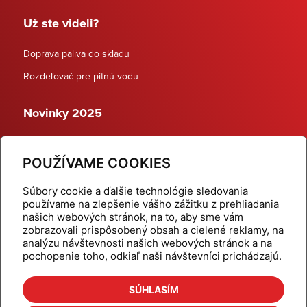
Už ste videli?
Doprava paliva do skladu
Rozdeľovač pre pitnú vodu
Novinky 2025
Schodiskové rozdeľovače
POUŽÍVAME COOKIES
Dynamické termostatické ventily
Súbory cookie a ďalšie technológie sledovania
používame na zlepšenie vášho zážitku z prehliadania
našich webových stránok, na to, aby sme vám
zobrazovali prispôsobený obsah a cielené reklamy, na
Domov
Produkty
analýzu návštevnosti našich webových stránok a na
pochopenie toho, odkiaľ naši návštevníci prichádzajú.
Aktuality
Odber šikovné tipy
Kalkulačky
Cenníky
SÚHLASÍM
Na stiahnutie
Referencie