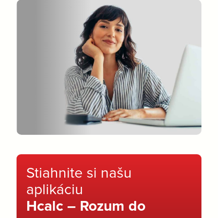
Stiahnite si našu
aplikáciu
Hcalc – Rozum do