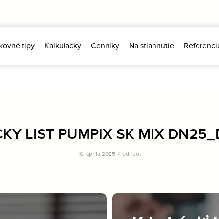
kovné tipy
Kalkulačky
Cenníky
Na stiahnutie
Referenci
KY LIST PUMPIX SK MIX DN25_
/
10. apríla 2025
od
root