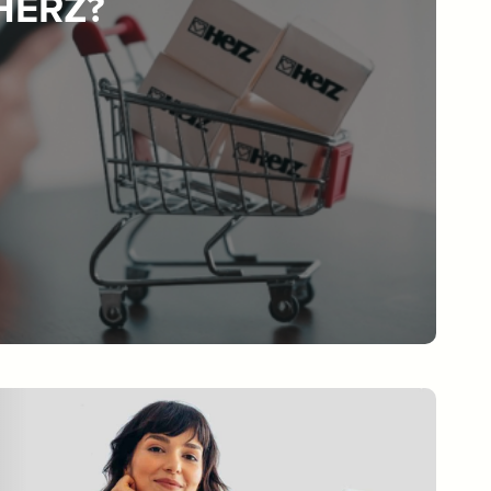
 HERZ?