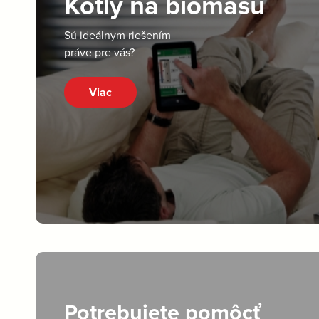
Kotly na biomasu
Sú ideálnym riešením
práve pre vás?
Viac
Potrebujete pomôcť