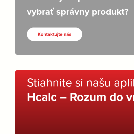
vybrať správny produkt?
Kontaktujte nás
Stiahnite si našu apl
Hcalc – Rozum do v