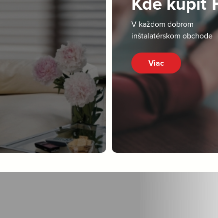
Kde kúpiť
V každom dobrom
inštalatérskom obchode
Viac