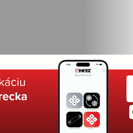
ikáciu
recka