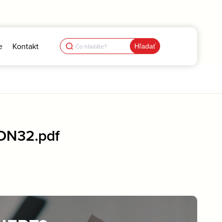
Search
e
Kontakt
for:
DN32.pdf