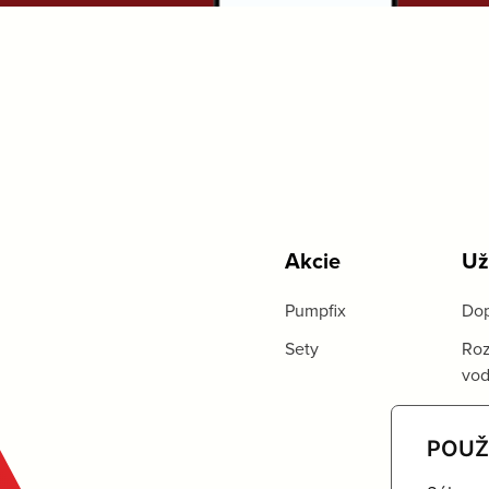
Akcie
Už
Pumpfix
Dop
Sety
Roz
vo
POUŽ