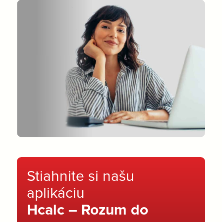
Stiahnite si našu
aplikáciu
Hcalc – Rozum do