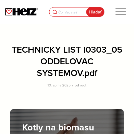
Search
for:
TECHNICKY LIST I0303_05
ODDELOVAC
SYSTEMOV.pdf
/
10. apríla 2025
od
root
Kotly na biomasu