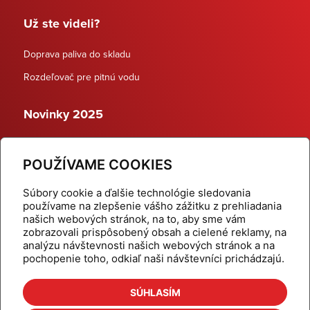
Už ste videli?
Doprava paliva do skladu
Rozdeľovač pre pitnú vodu
Novinky 2025
Schodiskové rozdeľovače
POUŽÍVAME COOKIES
Dynamické termostatické ventily
Súbory cookie a ďalšie technológie sledovania
používame na zlepšenie vášho zážitku z prehliadania
našich webových stránok, na to, aby sme vám
zobrazovali prispôsobený obsah a cielené reklamy, na
Domov
Produkty
analýzu návštevnosti našich webových stránok a na
pochopenie toho, odkiaľ naši návštevníci prichádzajú.
Aktuality
Odber šikovné tipy
Kalkulačky
Cenníky
SÚHLASÍM
Na stiahnutie
Referencie