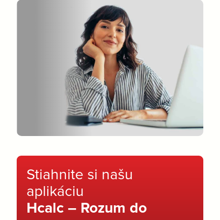
Stiahnite si našu
aplikáciu
Hcalc – Rozum do