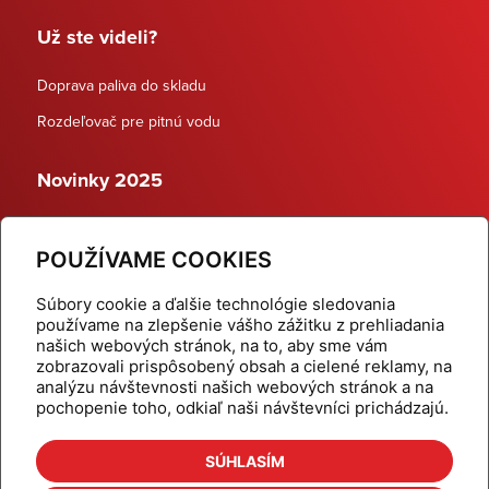
Už ste videli?
Doprava paliva do skladu
Rozdeľovač pre pitnú vodu
Novinky 2025
Schodiskové rozdeľovače
POUŽÍVAME COOKIES
Dynamické termostatické ventily
Súbory cookie a ďalšie technológie sledovania
používame na zlepšenie vášho zážitku z prehliadania
našich webových stránok, na to, aby sme vám
zobrazovali prispôsobený obsah a cielené reklamy, na
Domov
Produkty
analýzu návštevnosti našich webových stránok a na
pochopenie toho, odkiaľ naši návštevníci prichádzajú.
Aktuality
Odber šikovné tipy
Kalkulačky
Cenníky
SÚHLASÍM
Na stiahnutie
Referencie