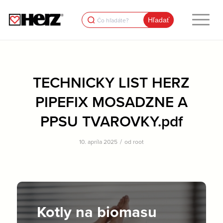
Search
for:
TECHNICKY LIST HERZ
PIPEFIX MOSADZNE A
PPSU TVAROVKY.pdf
/
10. apríla 2025
od
root
Kotly na biomasu