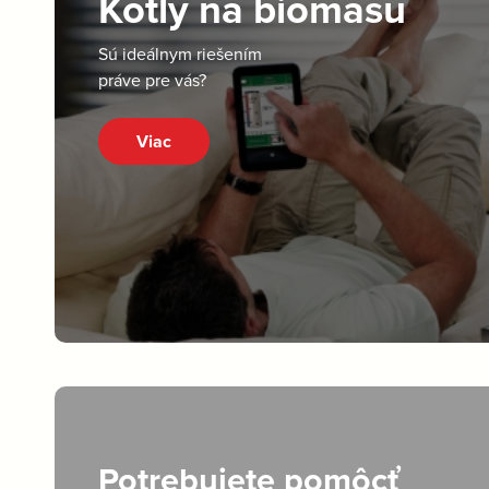
Kotly na biomasu
Sú ideálnym riešením
práve pre vás?
Viac
Potrebujete pomôcť