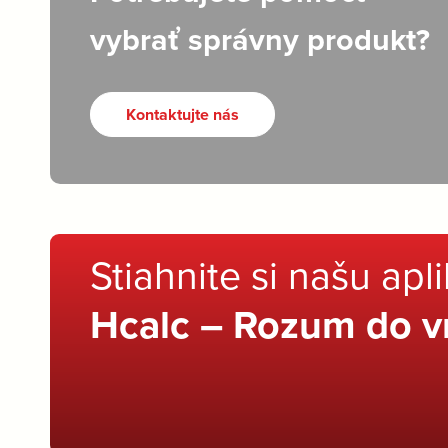
vybrať správny produkt?
Kontaktujte nás
Stiahnite si našu apl
Hcalc – Rozum do v