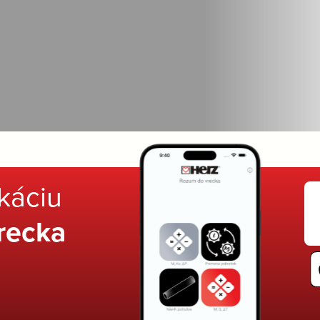
ikáciu
recka