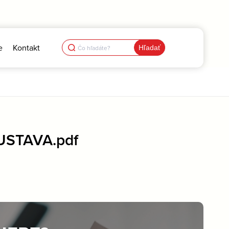
Search
e
Kontakt
for:
USTAVA.pdf