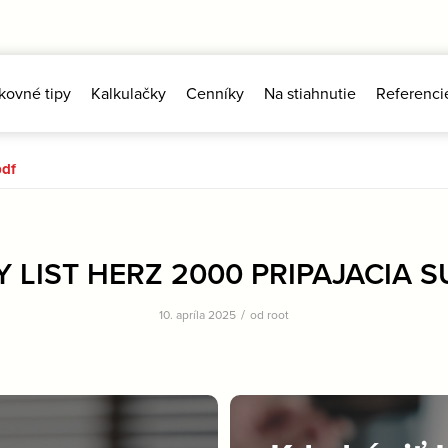
kovné tipy
Kalkulačky
Cenníky
Na stiahnutie
Referenci
df
 LIST HERZ 2000 PRIPAJACIA S
/
10. apríla 2025
od
root