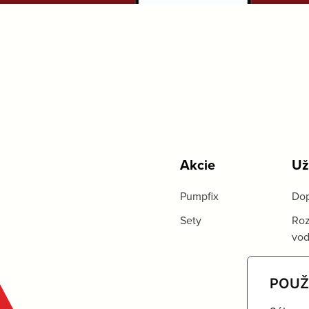
Akcie
Už
Pumpfix
Dop
Sety
Roz
vo
POUŽ