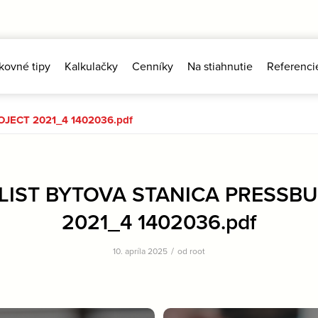
kovné tipy
Kalkulačky
Cenníky
Na stiahnutie
Referenci
JECT 2021_4 1402036.pdf
LIST BYTOVA STANICA PRESSB
2021_4 1402036.pdf
/
10. apríla 2025
od
root