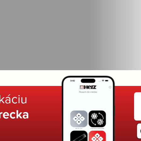
ikáciu
recka