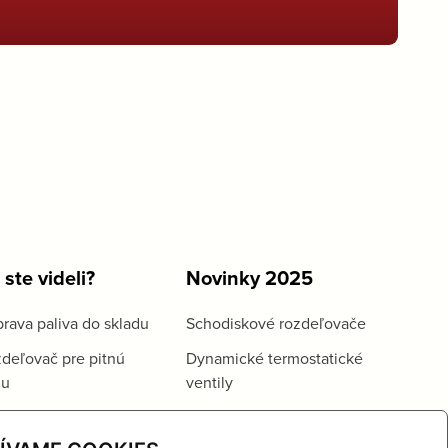
 ste videli?
Novinky 2025
rava paliva do skladu
Schodiskové rozdeľovače
deľovač pre pitnú
Dynamické termostatické
du
ventily