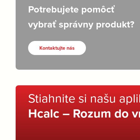
Potrebujete pomôcť
vybrať správny produkt?
Kontaktujte nás
Stiahnite si našu apl
Hcalc – Rozum do v