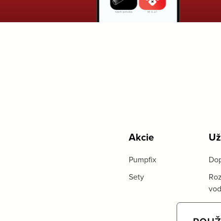
Akcie
Už
Pumpfix
Dop
Sety
Roz
vo